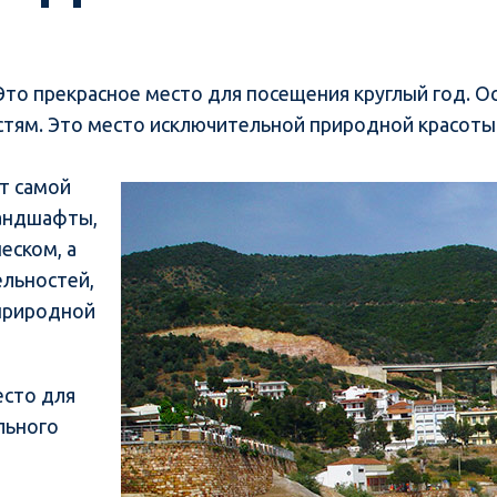
 Это прекрасное место для посещения круглый год. О
остям. Это место исключительной природной красоты
т самой
ландшафты,
еском, а
льностей,
 природной
есто для
льного