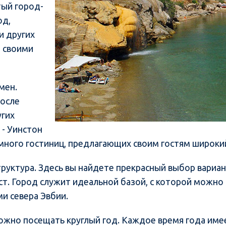
тый город-
од,
и других
ю своими
мен.
после
угих
 - Уинстон
 много гостиниц, предлагающих своим гостям широки
руктура. Здесь вы найдете прекрасный выбор вариан
ст. Город служит идеальной базой, с которой можно
и севера Эвбии.
можно посещать круглый год. Каждое время года имее