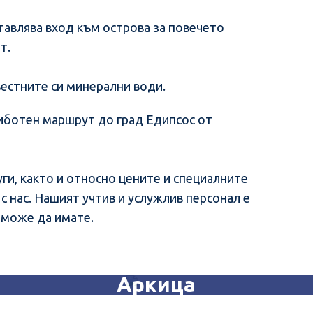
ставлява вход към острова за повечето
т.
вестните си минерални води.
риботен маршрут до град Едипсос от
и, както и относно цените и специалните
 нас. Нашият учтив и услужлив персонал е
о може да имате.
Аркица