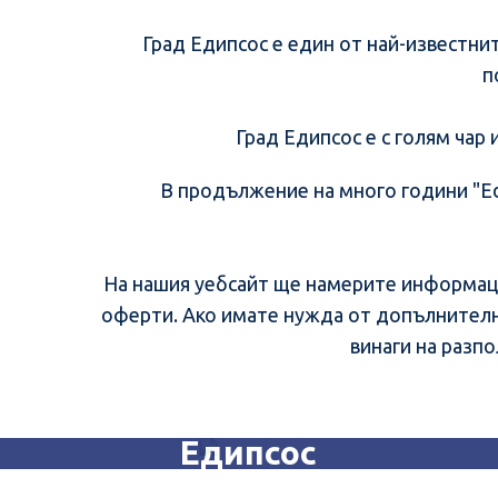
Град Едипсос е един от най-известнит
п
Град Едипсос е с голям чар
В продължение на много години "Ed
На нашия уебсайт ще намерите информаци
оферти. Ако имате нужда от допълнителна
винаги на разпо
Едипсос