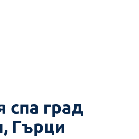
я спа град
я, Гърци