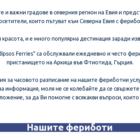
е и важни градове в северния регион на Евия и пред
осетители, които пътуват към Северна Евия с ферибо
 и красота, и е много популярна дестинация заради из
ipsos Ferries" са обслужвали ежедневно и често фе
пристанището на Аркица във Фтиотида, Гърция.
я за часовото разписание на нашите фериботни услуг
 информация, моля не се колебайте да се свържете с
ложение, за да Ви помогне с всякакви въпроси, коит
Нашите фериботи