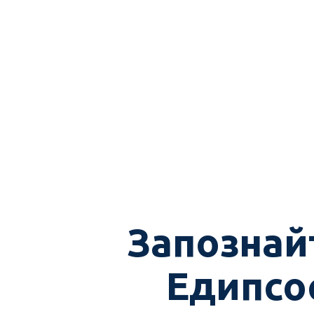
Запознайт
Едипсос