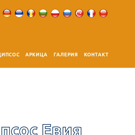
ДИПСОС
АРКИЦА
ГАЛЕРИЯ
КОНТАКТ
псос Евия