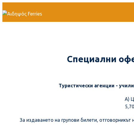
НАЧАЛО
ПРОФИЛ
ЦЕНИ
ОФЕРТИ
РАЗ
ГАЛЕРИЯ
КОНТАКТ
Специални офер
Туристически агенции - учили
A) 
5,7
За издаването на групови билети, отговорникът 