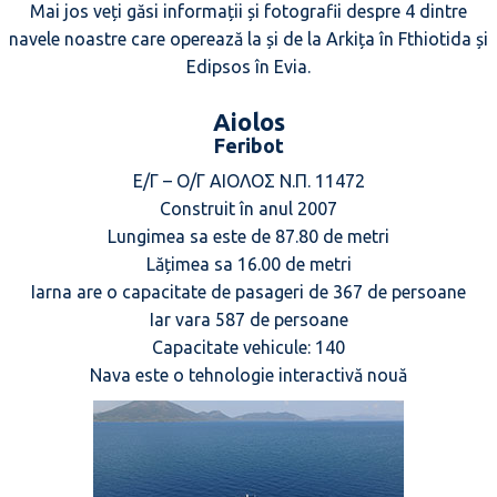
Mai jos veți găsi informații și fotografii despre 4 dintre
navele noastre care operează la și de la Arkița în Fthiotida și
Edipsos în Evia.
Aiolos
Feribot
Ε/Γ – Ο/Γ ΑΙΟΛΟΣ Ν.Π. 11472
Construit în anul 2007
Lungimea sa este de 87.80 de metri
Lățimea sa 16.00 de metri
Iarna are o capacitate de pasageri de 367 de persoane
Iar vara 587 de persoane
Capacitate vehicule: 140
Nava este o tehnologie interactivă nouă