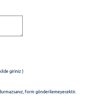
lde giriniz )
ldurmazsanız, form gönderilemeyecektir.