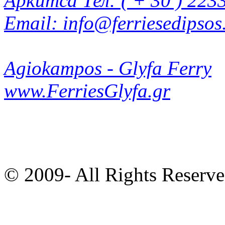
Аркитса Тел: ( + 30 ) 223
Email: info@ferriesedipsos
Agiokampos - Glyfa Ferry
www.FerriesGlyfa.gr
© 2009-
All Rights Reserv