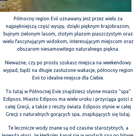
Północny region Evii uznawany jest przez wielu za
najpiękniejszą część wyspy, dzięki pięknym krajobrazom,
bujnym zielonym lasom, złotym plażom piaszczystym oraz
wielu fascynującym widokom, interesującym miejscom oraz
obszarom niesamowitego naturalnego piękna.
Nieważne, czy po prostu szukasz miejsca na weekendowy
wypad, bądź na długie zasłużone wakacje, północny region
Evii to idealne miejsce dla Ciebie.
To tutaj w Północnej Evie znajdziesz słynne miasto "spa"
Edipsos. Miasto Edipsos ma wiele uroku i przyciąga gości z
całej Grecji, a także z reszty świata. Edipsos słynie w całej
Grecji z naturalnych gorących spa, znajdujących się tutaj.
Te lecznicze wody znane są od czasów starożytnych, a
legenda głosi, że Herkules kąpał się w wodach spa po bitwie,