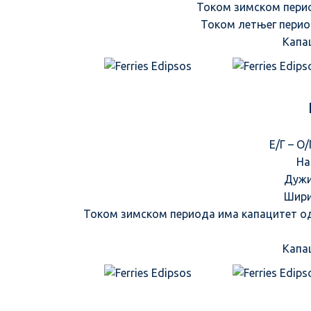
Током зимском перио
Током летњег перио
Капа
Ε/Γ – Ο
На
Дужи
Шири
Током зимском периода има капацитет од
Капа