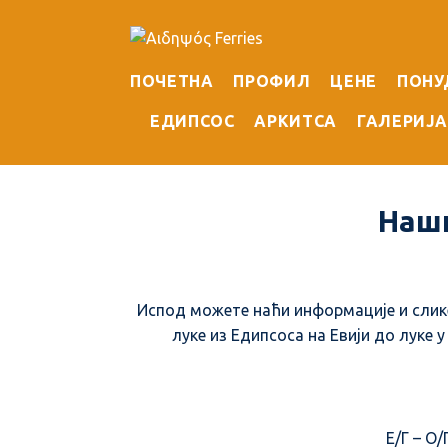
ПОЧЕТНА
ПРОФИЛ
ЦЕНЕ
ПОНУ
ЕДИПСОС
АРКИТСА
ГАЛЕРИЈ
Наши
Испод можете наћи информације и слике 
луке из Едипсоса на Евији до луке 
Ε/Γ – Ο/