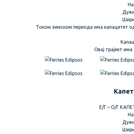
На
Дужи
Шири
Током зимском периода има капацитет од
Капац
Овај трајект има
Капет
Ε/Γ – Ο/Γ ΚΑΠΕ
На
Дужи
Шири