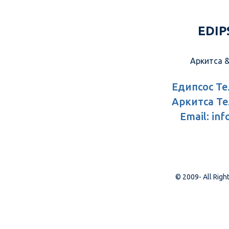
EDIP
Аркитса &
Едипсос Тел:
Аркитса Тел:
Email: inf
© 2009-
All Righ